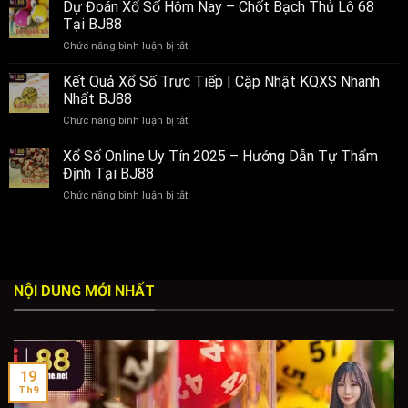
Cầu
tiền muốn đặt. Hệ thống sẽ tự động tính toán số tiền thắng
Dự Đoán Xổ Số Hôm Nay – Chốt Bạch Thủ Lô 68
|
Xổ
Bảng
Tại BJ88
tiềm năng để bạn tham khảo.
Số
Live
Chức năng bình luận bị tắt
ở
3
Chính
Bước 4: Xác nhận vé chơi : Cuối cùng, bạn kiểm tra lại tất cả
Dự
Miền
Xác
Đoán
Kết Quả Xổ Số Trực Tiếp | Cập Nhật KQXS Nhanh
|
thông tin trên vé chơi một lần nữa. Nếu mọi thứ đã chính
Nhất
Xổ
Phân
Nhất BJ88
Tại
xác, bạn chỉ cần bấm nút xác nhận để hoàn tất.
Số
Tích
BJ88
Chức năng bình luận bị tắt
ở
Hôm
Logic
Kết
Nay
2025
Khuyến Mãi Độc Quyền Của Sảnh Thể Thao
Quả
Xổ Số Online Uy Tín 2025 – Hướng Dẫn Tự Thẩm
–
Cùng
BJ88
Xổ
Chốt
Định Tại BJ88
BJ88
Số
Bạch
Chức năng bình luận bị tắt
ở
Trực
Thủ
Xổ
Tiếp
Lô
Số
|
68
Online
Cập
Tại
Uy
Nhật
BJ88
Tín
KQXS
NỘI DUNG MỚI NHẤT
2025
Nhanh
–
Nhất
Hướng
BJ88
Dẫn
Tự
Thẩm
19
Định
Th9
Tiếp thêm sức mạnh cho mọi vé cược thể thao BJ88
Tại