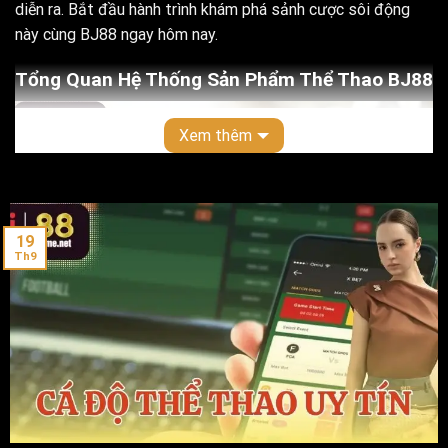
diễn ra. Bắt đầu hành trình khám phá sảnh cược sôi động
này cùng BJ88 ngay hôm nay.
Tổng Quan Hệ Thống Sản Phẩm Thể Thao BJ88
Xem thêm
19
Th9
Sân chơi cá cược thể thao BJ88 trong tầm tay
Hệ thống sản phẩm thể thao BJ88 được xây dựng trên nền
tảng công nghệ hiện đại, đảm bảo mang lại trải nghiệm cá
cược mượt mà, minh bạch, hấp dẫn.