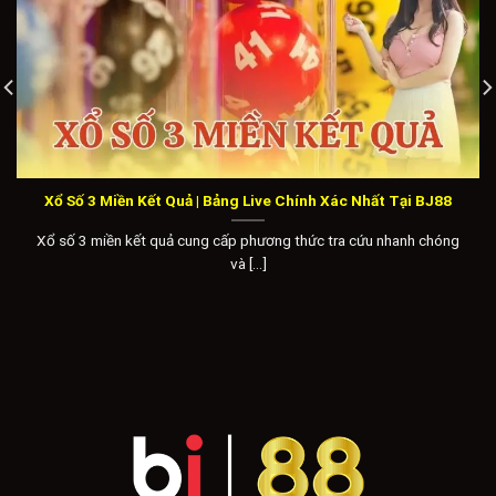
BJ88
Sảnh thể thao tại nhà cái luôn mang đến những chương trình
khuyến mãi độc quyền vô cùng giá trị. Những ưu đãi này
được thiết kế để tăng vốn khi tham gia và tối đa hóa lợi
nhuận cho bạn. Chúng giúp hành trình cá độ của bạn trở nên
thú vị và hấp dẫn hơn.
Xổ Số 3 Miền Kết Quả | Bảng Live Chính Xác Nhất Tại BJ88
Người chơi mới sẽ nhận ngay thưởng 150% cho lần nạp đầu
Xổ số 3 miền kết quả cung cấp phương thức tra cứu nhanh chóng
tiên tại sảnh thể thao. Mức thưởng này có giá trị cao nhất
và [...]
lên tới 3.888.000 VNĐ. Hơn nữa, chương trình hoàn trả 1.2%
không giới hạn trên tổng kèo hợp lệ mỗi ngày. Các sự kiện
lớn như World Cup hay Premier League cũng có khuyến mãi
riêng biệt.
BJ88 cam kết mang đến những chương trình ưu đãi có giá
trị thực tế cao nhất cho người chơi. Điều này giúp tăng
cường khả năng sinh lời và kéo dài thời gian trải nghiệm tại
sảnh thể thao.