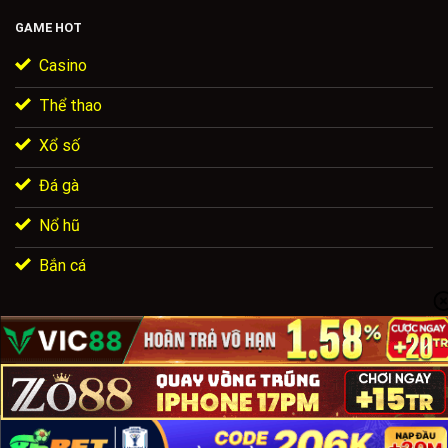
GAME HOT
Casino
Thể thao
Xổ số
Đá gà
Nổ hũ
Bắn cá
ĐIỀU KHOẢN
QUYỀN
GIẤY PHÉP
CHƠI CÓ
CHÍNH
VÀ ĐIỀU KIỆN
RIÊNG
KINH DOANH
TRÁCH
SÁCH BẢO
TƯ
NHIỆM
MẬT
Copyright 2026 ©
BJ88