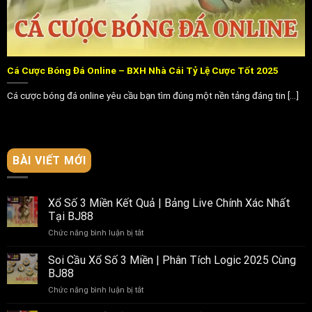
Con đường nhanh nhất từ phân tích đến vé cược
Cá Cược Bóng Đá Online – BXH Nhà Cái Tỷ Lệ Cược Tốt 2025
Cá cược bóng đá online yêu cầu bạn tìm đúng một nền tảng đáng tin [...]
Quy trình đặt tại thể thao BJ88 đã được tối ưu hóa để trở
nên cực kỳ đơn giản. Mọi thao tác đều rất trực quan ngay
cả với người tham gia lần đầu.
BÀI VIẾT MỚI
Bước 1: Đăng nhập, chọn sảnh: Đầu tiên, bạn đăng nhập vào
tài khoản BJ88 và chọn mục ‘Thể Thao’ trên thanh menu.
Sau đó, bạn lựa chọn sảnh chơi uy tín như SABA Sports để
Xổ Số 3 Miền Kết Quả | Bảng Live Chính Xác Nhất
bắt đầu.
Tại BJ88
Chức năng bình luận bị tắt
ở
Bước 2: Chọn trận đấu, tỷ lệ cược: Tiếp theo, bạn tìm đến
Xổ
giải đấu và trận đấu yêu thích trên bảng kèo. Bạn phân tích
Số
Soi Cầu Xổ Số 3 Miền | Phân Tích Logic 2025 Cùng
3
BJ88
các tỷ lệ cược và nhấn vào lựa chọn mà bạn tin là sẽ thắng.
Miền
Chức năng bình luận bị tắt
ở
Kết
Bước 3: Nhập số tiền: Khi phiếu cược hiện ra, bạn nhập số
Soi
Quả